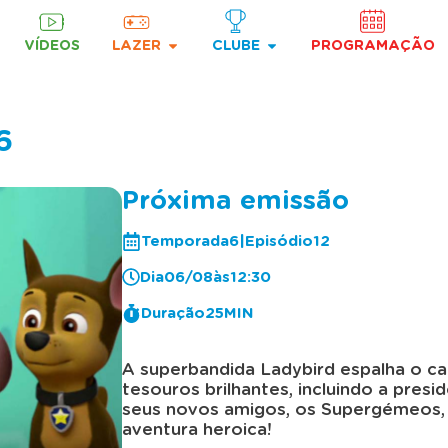
VÍDEOS
LAZER
CLUBE
PROGRAMAÇÃO
6
Próxima emissão
Temporada
6
|
Episódio
12
06/08
Dia
às
12:30
Duração
25MIN
A superbandida Ladybird espalha o ca
tesouros brilhantes, incluindo a pre
seus novos amigos, os Supergémeos, pa
aventura heroica!