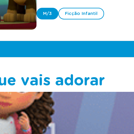
M/3
Ficção Infantil
ue vais adorar