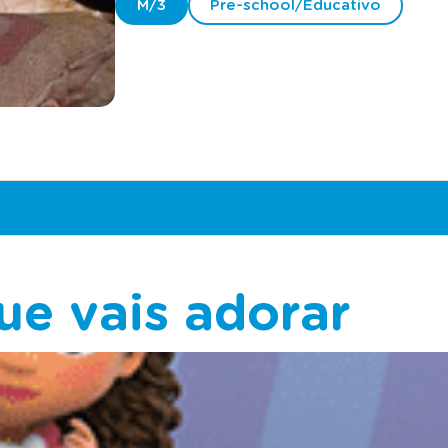
M/3
Pre-school/Educativo
ue vais adorar