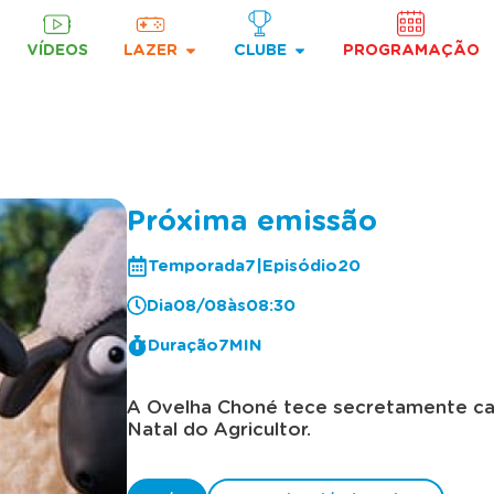
VÍDEOS
LAZER
CLUBE
PROGRAMAÇÃO
Próxima emissão
Temporada
7
|
Episódio
20
08/08
Dia
às
08:30
Duração
7MIN
A Ovelha Choné tece secretamente cami
Natal do Agricultor.