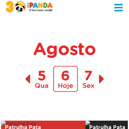
Agosto
5
6
7
Qua
Hoje
Sex
A decorrer
Patrulha Pata
Patrulha Pata