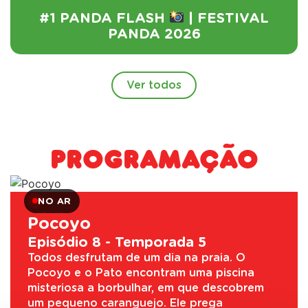
#1 PANDA FLASH
| FESTIVAL
PANDA 2026
Ver todos
Programação
NO AR
Pocoyo
Episódio 8 - Temporada 5
Todos desfrutam de um dia na praia. O
Pocoyo e o Pato encontram uma piscina
misteriosa a borbulhar, em que descobrem
um pequeno caranguejo. Ele prega