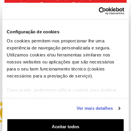
partidas ao Pocoyo e ao Pato, que o
tentam apanhar. A perseguição continua
até ao fundo do mar, mas quando estão
prestes a apanhar o seu amigo intrépido,
os pais do caranguejo aparecem à procura
Configuração de cookies
dele para o levarem para casa. Foi um dia
Os cookies permitem-nos proporcionar lhe uma
de praia mesmo frenético.
experiência de navegação personalizada e segura.
Próximas emissões
A seguir:
Utilizamos cookies e/ou ferramentas similares nos
06:30 - Porquinha Peppa
nossos websites ou aplicações que são necessários
para o seu bom funcionamento técnico (cookies
necessários para a prestação de serviço).
Ver programação
Caso aceite, poderemos utilizar cookies para analisar
informação estatística (cookies de analítica), adaptar
este serviço às suas preferências e apresentar-lhe
Ver mais detalhes
funcionalidades (cookies de personalização e
funcionalidade) e adaptar anúncios aos seus interesses
(cookies de publicidade personalizada). Pode gerir a
Aceitar todos