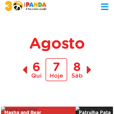
Agosto
6
7
8
Qui
Hoje
Sáb
A decorrer
Masha and Bear
Patrulha Pata