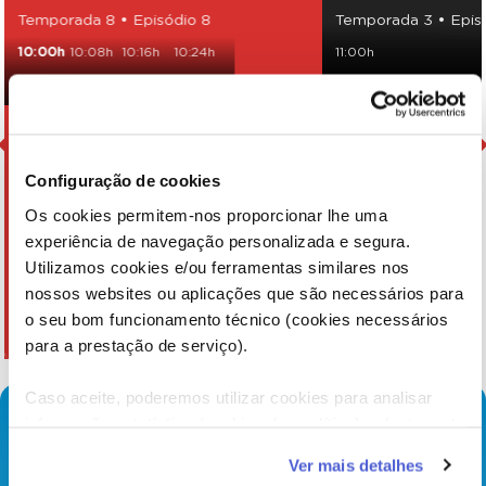
Temporada 8 • Episódio 8
Temporada 3 • Epis
10:00h
10:08h
10:16h
10:24h
11:00h
10:35h
10:43h
10:51h
Configuração de cookies
Os cookies permitem-nos proporcionar lhe uma
experiência de navegação personalizada e segura.
Utilizamos cookies e/ou ferramentas similares nos
nossos websites ou aplicações que são necessários para
o seu bom funcionamento técnico (cookies necessários
para a prestação de serviço).
Caso aceite, poderemos utilizar cookies para analisar
informação estatística (cookies de analítica), adaptar este
serviço às suas preferências e apresentar-lhe
Ver mais detalhes
funcionalidades (cookies de personalização e