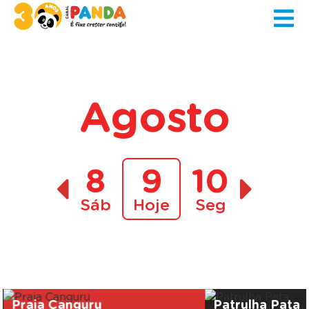
Agosto
8
9
10
Sáb
Hoje
Seg
A decorrer
Praia Canguru
Patrulha Pata