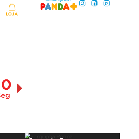
LOJA
10
Seg