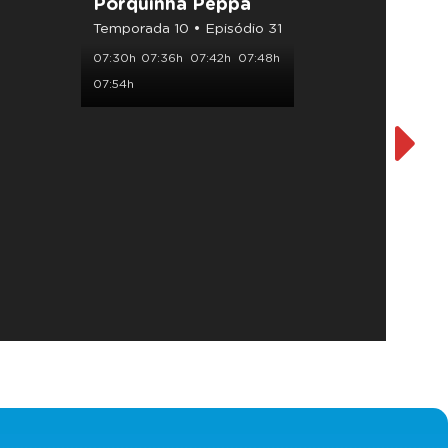
Porquinha Peppa
Supe
Comb
Temporada 10 • Episódio 31
Tempor
07:30h
07:36h
07:42h
07:48h
08:00h
07:54h