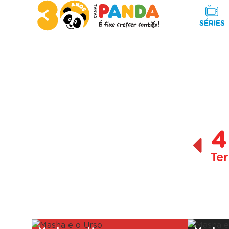
SÉRIES
4
Ter
A decorrer