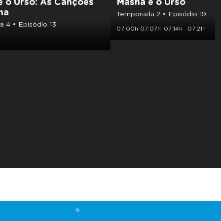
e o Urso: As Canções
Masha e o Urso
ha
Temporada 2 • Episódio 19
 4 • Episódio 13
07:00h
07:07h
07:14h
07:21h