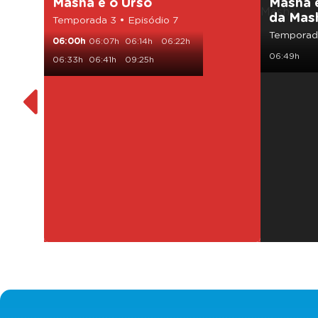
Masha e o Urso
Masha 
da Mas
Temporada 3 • Episódio 7
Temporada
06:00h
06:07h
06:14h
06:22h
06:49h
06:33h
06:41h
09:25h