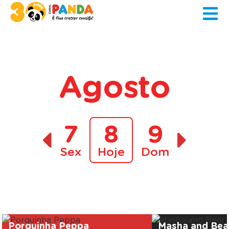
Agosto
7
8
9
Sex
Hoje
Dom
A decorrer
Porquinha Peppa
Masha and Bea