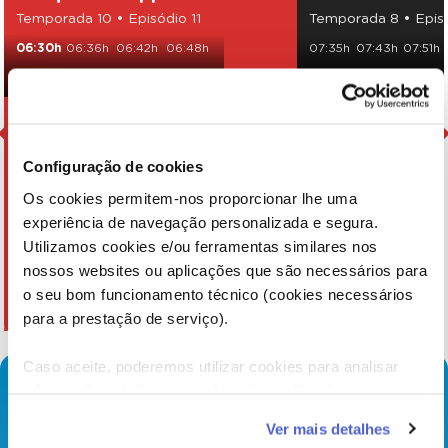
Temporada 10 • Episódio 11
Temporada 8 • Epis
06:30h
06:36h
06:42h
06:48h
07:35h
07:43h
07:51h
06:54h
07:00h
07:06h
08:10h
08:18h
09:55h
Configuração de cookies
Os cookies permitem-nos proporcionar lhe uma
experiência de navegação personalizada e segura.
Utilizamos cookies e/ou ferramentas similares nos
nossos websites ou aplicações que são necessários para
o seu bom funcionamento técnico (cookies necessários
para a prestação de serviço).
Caso aceite, poderemos utilizar cookies para analisar
informação estatística (cookies de analítica), adaptar este
serviço às suas preferências e apresentar-lhe
Ver mais detalhes
funcionalidades (cookies de personalização e