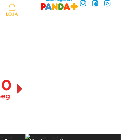
LOJA
10
Seg