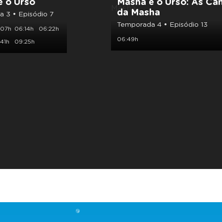
e o Urso
Masha e o Urso: As Ca
da Masha
 3 • Episódio 7
Temporada 4 • Episódio 13
:07h
06:14h
06:22h
06:49h
41h
09:25h