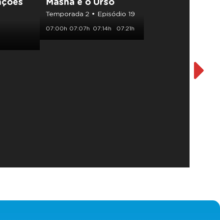
nções
Masha e o Urso
Porq
Temporada 2 • Episódio 19
Tempor
07:00h
07:07h
07:14h
07:21h
07:30h
07:54h