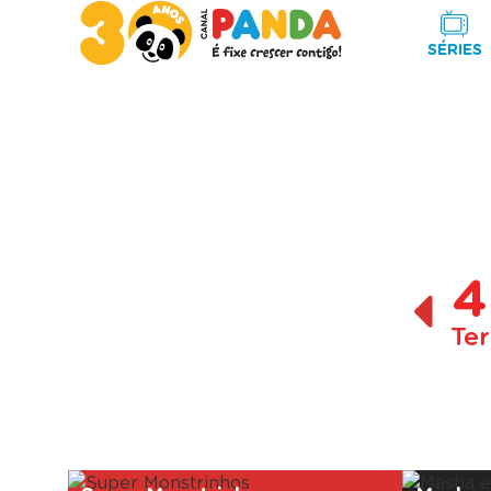
SÉRIES
4
Ter
A decorrer