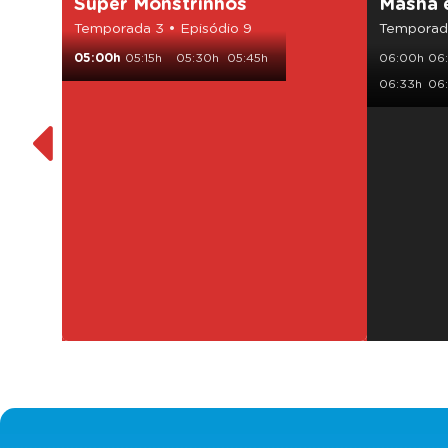
Super Monstrinhos
Masha 
Temporada 3 • Episódio 9
Temporada
05:00h
05:15h
05:30h
05:45h
06:00h
06
06:33h
06: