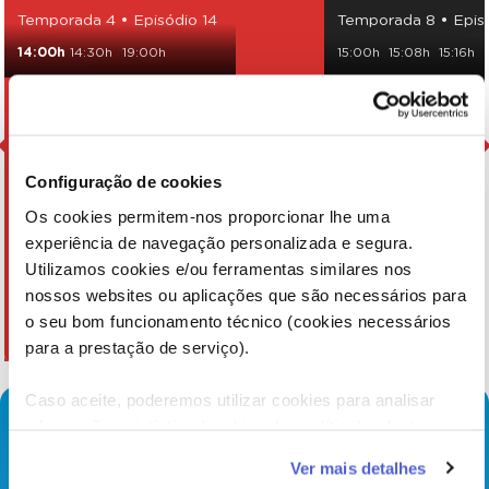
Temporada 4 • Episódio 14
Temporada 8 • Epis
14:00h
14:30h
19:00h
15:00h
15:08h
15:16h
15:32h
15:43h
15:51h
Configuração de cookies
Os cookies permitem-nos proporcionar lhe uma
experiência de navegação personalizada e segura.
Utilizamos cookies e/ou ferramentas similares nos
nossos websites ou aplicações que são necessários para
o seu bom funcionamento técnico (cookies necessários
para a prestação de serviço).
Caso aceite, poderemos utilizar cookies para analisar
informação estatística (cookies de analítica), adaptar este
serviço às suas preferências e apresentar-lhe
Ver mais detalhes
funcionalidades (cookies de personalização e