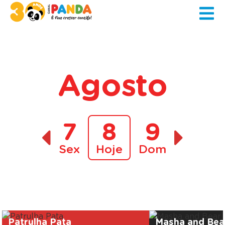
Agosto
7
8
9
Sex
Hoje
Dom
A decorrer
Patrulha Pata
Masha and Bea