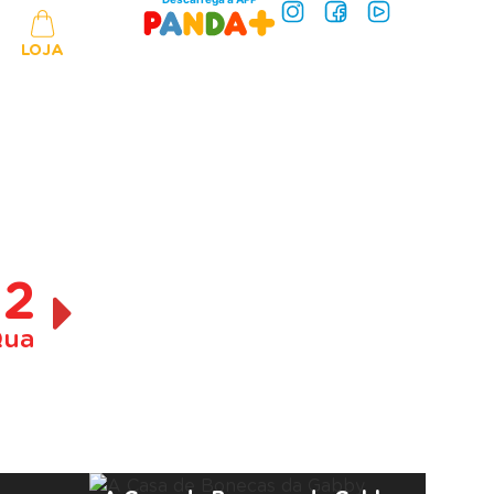
LOJA
12
ua