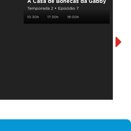
A Casa de Bonecas da Gabby
Patru
Temporada 2 • Episódio 7
Tempor
10:30h
17:30h
18:00h
11:00h