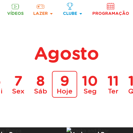
VÍDEOS
LAZER
CLUBE
PROGRAMAÇÃO
Agosto
6
7
8
9
10
11
i
Sex
Sáb
Hoje
Seg
Ter
Q