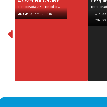
A OVELHA CHONÉ
Porqui
Temporada 7 • Episódio 3
Temporada
08:30h
08:37h
08:44h
08:55h
09:
09:19h
09: