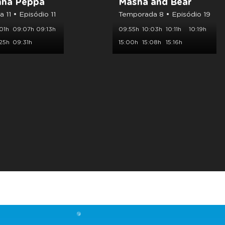
nha Peppa
Masha and Bear
 11 • Episódio 11
Temporada 8 • Episódio 19
01h
09:07h
09:13h
09:55h
10:03h
10:11h
10:19h
25h
09:31h
15:00h
15:08h
15:16h