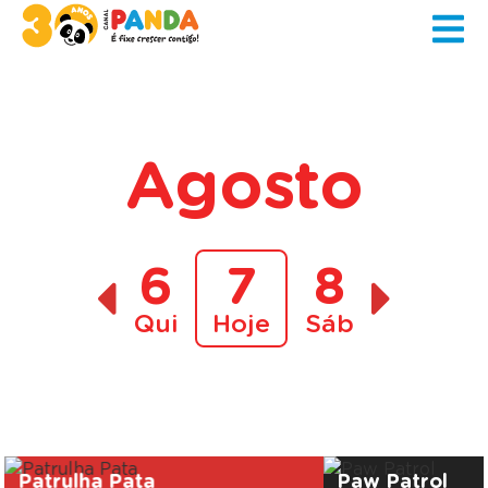
Agosto
6
7
8
Qui
Hoje
Sáb
A decorrer
Patrulha Pata
Paw Patrol