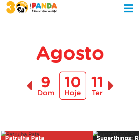
Agosto
9
10
11
Dom
Hoje
Ter
A decorrer
Patrulha Pata
Superthings: Ri