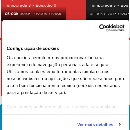
Temporada 3 • Episódio 9
Temporada 3 • Epis
05:00h
05:15h
05:30h
05:45h
06:00h
06:07h
06:14h
06:33h
06:41h
09:25
Configuração de cookies
Os cookies permitem-nos proporcionar lhe uma
experiência de navegação personalizada e segura.
Utilizamos cookies e/ou ferramentas similares nos
nossos websites ou aplicações que são necessários para
o seu bom funcionamento técnico (cookies necessários
para a prestação de serviço).
Caso aceite, poderemos utilizar cookies para analisar
informação estatística (cookies de analítica), adaptar este
serviço às suas preferências e apresentar-lhe
Ver mais detalhes
funcionalidades (cookies de personalização e