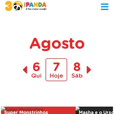
Agosto
6
7
8
Qui
Hoje
Sáb
A decorrer
Super Monstrinhos
Masha e o Urs