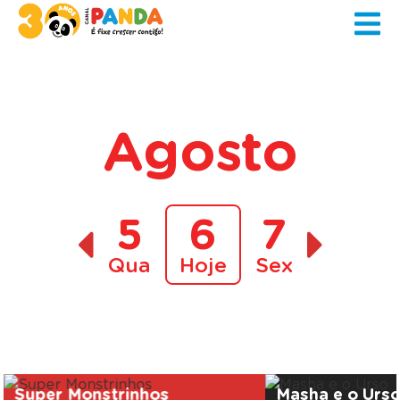
Agosto
5
6
7
Qua
Hoje
Sex
A decorrer
Super Monstrinhos
Masha e o Urs