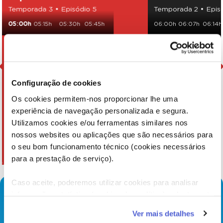
Temporada 3 • Episódio 5
Temporada 2 • Epis
05:00h
05:15h
05:30h
05:45h
06:00h
06:07h
06:14h
Configuração de cookies
Os cookies permitem-nos proporcionar lhe uma
experiência de navegação personalizada e segura.
Utilizamos cookies e/ou ferramentas similares nos
nossos websites ou aplicações que são necessários para
o seu bom funcionamento técnico (cookies necessários
para a prestação de serviço).
Caso aceite, poderemos utilizar cookies para analisar
informação estatística (cookies de analítica), adaptar este
serviço às suas preferências e apresentar-lhe
Ver mais detalhes
funcionalidades (cookies de personalização e