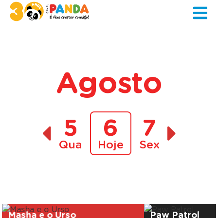
Agosto
5
6
7
Qua
Hoje
Sex
A decorrer
Masha e o Urso
Paw Patrol