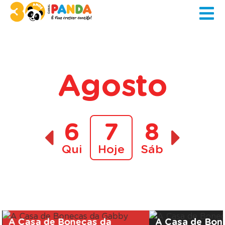
Agosto
6
7
8
Qui
Hoje
Sáb
A decorrer
A Casa de Bonecas da
A Casa de Bon