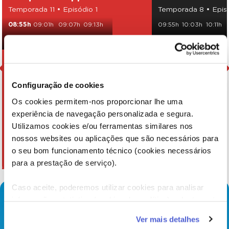
Temporada 11 • Episódio 1
Temporada 8 • Epis
08:55h
09:01h
09:07h
09:13h
09:55h
10:03h
10:11h
09:19h
09:25h
09:31h
15:00h
15:08h
15:16h
Configuração de cookies
Os cookies permitem-nos proporcionar lhe uma
experiência de navegação personalizada e segura.
Utilizamos cookies e/ou ferramentas similares nos
nossos websites ou aplicações que são necessários para
o seu bom funcionamento técnico (cookies necessários
para a prestação de serviço).
Caso aceite, poderemos utilizar cookies para analisar
informação estatística (cookies de analítica), adaptar este
serviço às suas preferências e apresentar-lhe
Ver mais detalhes
funcionalidades (cookies de personalização e