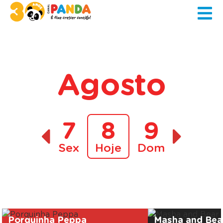
Agosto
7
8
9
Sex
Hoje
Dom
A decorrer
Porquinha Peppa
Masha and Bea