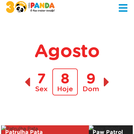
Agosto
7
8
9
Sex
Hoje
Dom
A decorrer
Patrulha Pata
Paw Patrol