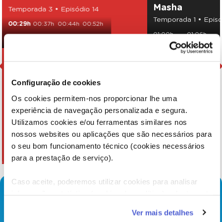
Masha
Temporada 3 • Episódio 14
Temporada 1 • Episó
00:29h
00:37h
00:44h
00:52h
01:00h
01:06h
23:26h
23:33h
23:41h
01:30h
01:36h
Configuração de cookies
Os cookies permitem-nos proporcionar lhe uma
experiência de navegação personalizada e segura.
Utilizamos cookies e/ou ferramentas similares nos
nossos websites ou aplicações que são necessários para
o seu bom funcionamento técnico (cookies necessários
para a prestação de serviço).
Caso aceite, poderemos utilizar cookies para analisar
informação estatística (cookies de analítica), adaptar este
serviço às suas preferências e apresentar-lhe
Ver mais detalhes
funcionalidades (cookies de personalização e