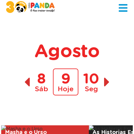
Agosto
8
9
10
Sáb
Hoje
Seg
A decorrer
Masha e o Urso
As Historias E