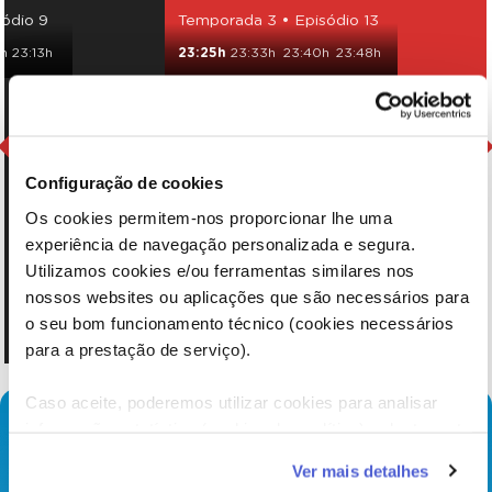
sódio 9
Temporada 3 • Episódio 13
h
23:13h
23:25h
23:33h
23:40h
23:48h
Configuração de cookies
Os cookies permitem-nos proporcionar lhe uma
experiência de navegação personalizada e segura.
Utilizamos cookies e/ou ferramentas similares nos
nossos websites ou aplicações que são necessários para
o seu bom funcionamento técnico (cookies necessários
para a prestação de serviço).
Caso aceite, poderemos utilizar cookies para analisar
informação estatística (cookies de analítica), adaptar este
serviço às suas preferências e apresentar-lhe
Ver mais detalhes
funcionalidades (cookies de personalização e