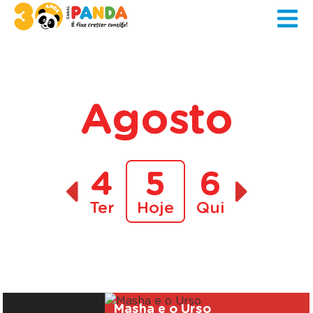
Agosto
4
5
6
Ter
Hoje
Qui
A decorrer
Masha e o Urso