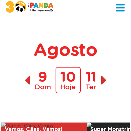
Agosto
9
10
11
Dom
Hoje
Ter
A decorrer
Vamos, Cães, Vamos!
Super Monstri