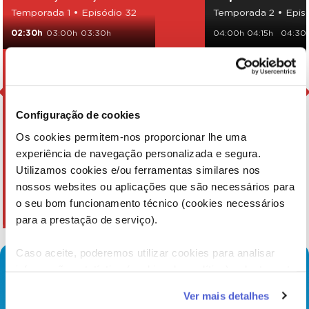
Temporada 1 • Episódio 32
Temporada 2 • Epis
02:30h
03:00h
03:30h
04:00h
04:15h
04:30
Configuração de cookies
Os cookies permitem-nos proporcionar lhe uma
experiência de navegação personalizada e segura.
Utilizamos cookies e/ou ferramentas similares nos
nossos websites ou aplicações que são necessários para
o seu bom funcionamento técnico (cookies necessários
para a prestação de serviço).
Caso aceite, poderemos utilizar cookies para analisar
informação estatística (cookies de analítica), adaptar este
serviço às suas preferências e apresentar-lhe
Ver mais detalhes
funcionalidades (cookies de personalização e