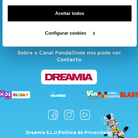
funcionalidade) e adaptar anúncios aos seus interesses
(cookies de publicidade personalizada). Pode gerir a
Aceitar todos
utilização dos cookies clicando em "
Configurar
Cookies
".
Configurar cookies
Sobre o Canal Panda
Onde nos pode ver
Contacto
Dreamia S.L.U.
Política de Privacidade