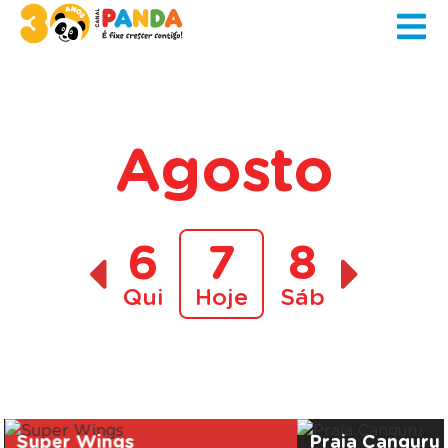
Agosto
6
7
8
Qui
Hoje
Sáb
A decorrer
Super Wings
Praia Canguru