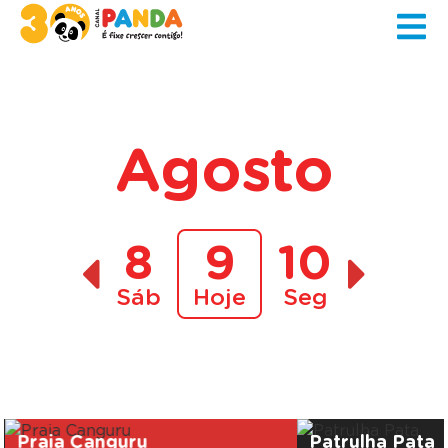
Agosto
8
9
10
Sáb
Hoje
Seg
A decorrer
Praia Canguru
Patrulha Pata