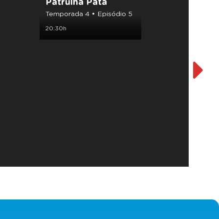
Patrulha Pata
Super
Kabo
Temporada 4 • Episódio 5
Tempora
20:30h
21:00h