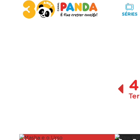
SÉRIES
4
Ter
A decorrer