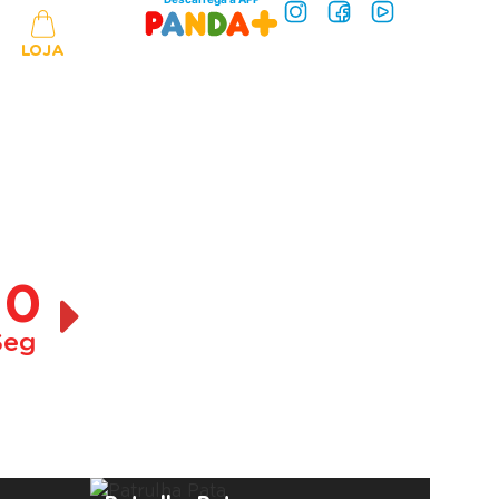
LOJA
10
Seg