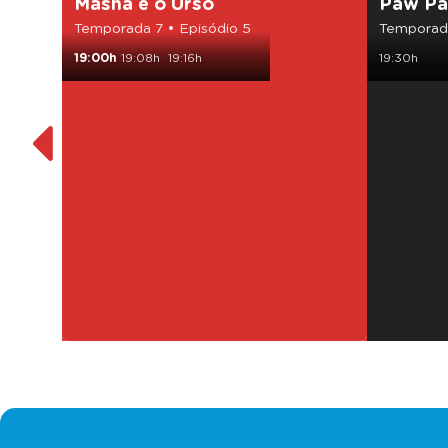
Masha e o Urso
Paw Pa
Temporada 7 • Episódio 5
Temporada
19:00h
19:08h
19:16h
19:30h