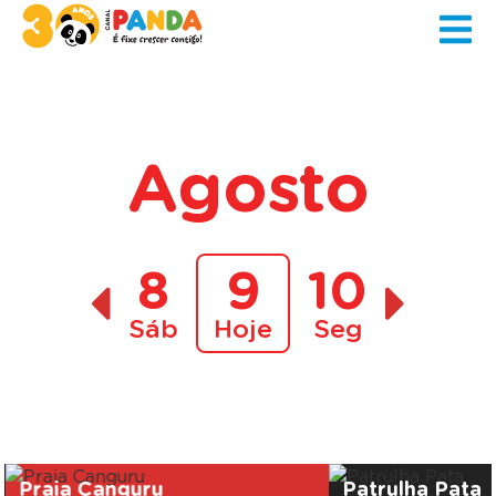
Agosto
8
9
10
Sáb
Hoje
Seg
A decorrer
Praia Canguru
Patrulha Pata