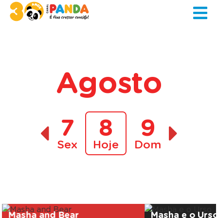
Agosto
7
8
9
Sex
Hoje
Dom
A decorrer
Masha and Bear
Masha e o Urs