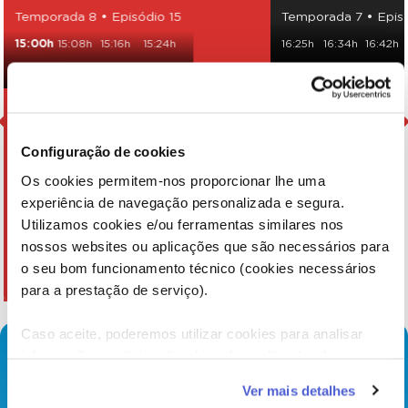
Temporada 8 • Episódio 15
Temporada 7 • Episó
15:00h
15:08h
15:16h
15:24h
16:25h
16:34h
16:42h
15:32h
15:43h
15:51h
Configuração de cookies
Os cookies permitem-nos proporcionar lhe uma
experiência de navegação personalizada e segura.
Utilizamos cookies e/ou ferramentas similares nos
nossos websites ou aplicações que são necessários para
o seu bom funcionamento técnico (cookies necessários
para a prestação de serviço).
Caso aceite, poderemos utilizar cookies para analisar
informação estatística (cookies de analítica), adaptar este
serviço às suas preferências e apresentar-lhe
Ver mais detalhes
funcionalidades (cookies de personalização e