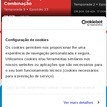
Combinação
Temporada 2 • Epis
Temporada 9 • Episódio 23
08:30h
08:42h
17:00h
08:00h
08:13h
Configuração de cookies
Os cookies permitem-nos proporcionar lhe uma
experiência de navegação personalizada e segura.
Utilizamos cookies e/ou ferramentas similares nos
nossos websites ou aplicações que são necessários para
o seu bom funcionamento técnico (cookies necessários
para a prestação de serviço).
Caso aceite, poderemos utilizar cookies para analisar
informação estatística (cookies de analítica), adaptar este
serviço às suas preferências e apresentar-lhe
Ver mais detalhes
funcionalidades (cookies de personalização e