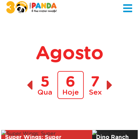
Agosto
5
6
7
Qua
Hoje
Sex
A decorrer
Super Wings: Super
Dino Ranch