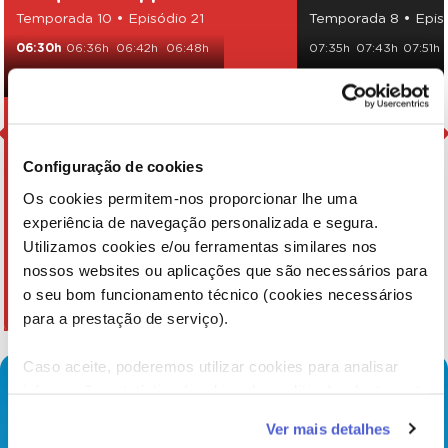
Temporada 10 • Episódio 21
Temporada 8 • Epis
06:30h
06:36h
06:42h
06:48h
07:35h
07:43h
07:51h
06:54h
07:00h
07:06h
08:10h
08:18h
09:55h
Configuração de cookies
Os cookies permitem-nos proporcionar lhe uma
experiência de navegação personalizada e segura.
Utilizamos cookies e/ou ferramentas similares nos
nossos websites ou aplicações que são necessários para
o seu bom funcionamento técnico (cookies necessários
para a prestação de serviço).
Caso aceite, poderemos utilizar cookies para analisar
informação estatística (cookies de analítica), adaptar este
serviço às suas preferências e apresentar-lhe
Ver mais detalhes
funcionalidades (cookies de personalização e