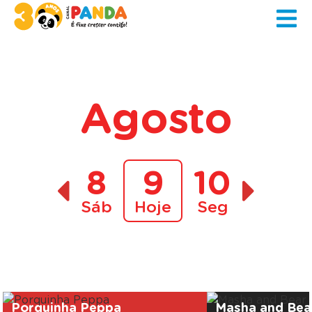
Agosto
8
9
10
Sáb
Hoje
Seg
A decorrer
Porquinha Peppa
Masha and Bea