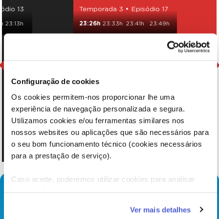
ódio 13
Temporada 3 • Episódio 17
h
23:13h
23:26h
23:33h
23:41h
23:49h
Configuração de cookies
Os cookies permitem-nos proporcionar lhe uma
experiência de navegação personalizada e segura.
Utilizamos cookies e/ou ferramentas similares nos
nossos websites ou aplicações que são necessários para
o seu bom funcionamento técnico (cookies necessários
para a prestação de serviço).
Caso aceite, poderemos utilizar cookies para analisar
informação estatística (cookies de analítica), adaptar este
serviço às suas preferências e apresentar-lhe
Ver mais detalhes
funcionalidades (cookies de personalização e