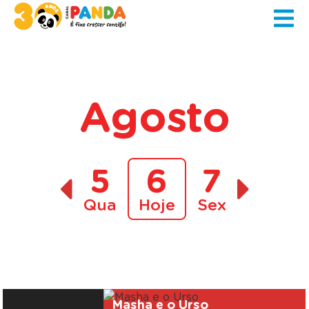
Agosto
5
6
7
Qua
Hoje
Sex
A decorrer
Masha e o Urso