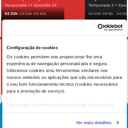
Temporada 1 • Episódio 29
Temporada 2 • Epis
02:30h
03:00h
03:30h
04:00h
04:15h
04:30
05:00h
05:15h
05:30
Configuração de cookies
Os cookies permitem-nos proporcionar lhe uma
experiência de navegação personalizada e segura.
Utilizamos cookies e/ou ferramentas similares nos
nossos websites ou aplicações que são necessários para
o seu bom funcionamento técnico (cookies necessários
para a prestação de serviço).
Caso aceite, poderemos utilizar cookies para analisar
informação estatística (cookies de analítica), adaptar este
serviço às suas preferências e apresentar-lhe
Ver mais detalhes
funcionalidades (cookies de personalização e