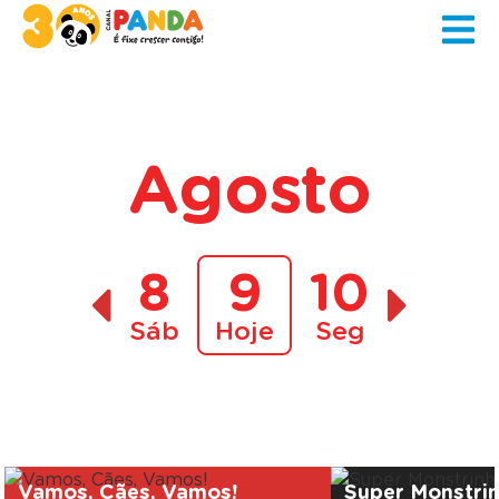
Agosto
8
9
10
Sáb
Hoje
Seg
A decorrer
Vamos, Cães, Vamos!
Super Monstri