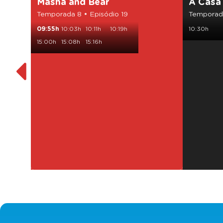
Masha and Bear
A Casa
Temporada 8 • Episódio 19
Temporada
09:55h
10:03h
10:11h
10:19h
10:30h
15:00h
15:08h
15:16h