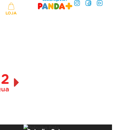
LOJA
12
ua