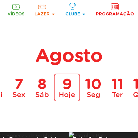
VÍDEOS
LAZER
CLUBE
PROGRAMAÇÃO
Agosto
6
7
8
9
10
11
i
Sex
Sáb
Hoje
Seg
Ter
Q