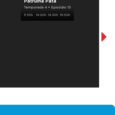
Patrulha Pata
Patru
Temporada 4 • Episódio 15
Tempor
11:30h
14:00h
14:30h
19:00h
12:00h