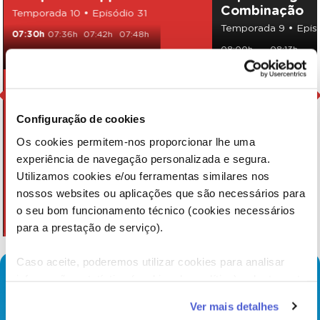
Combinação
Temporada 10 • Episódio 31
Temporada 9 • Epis
07:30h
07:36h
07:42h
07:48h
08:00h
08:13h
07:54h
Configuração de cookies
Os cookies permitem-nos proporcionar lhe uma
experiência de navegação personalizada e segura.
Utilizamos cookies e/ou ferramentas similares nos
nossos websites ou aplicações que são necessários para
o seu bom funcionamento técnico (cookies necessários
para a prestação de serviço).
Caso aceite, poderemos utilizar cookies para analisar
informação estatística (cookies de analítica), adaptar este
serviço às suas preferências e apresentar-lhe
Ver mais detalhes
funcionalidades (cookies de personalização e