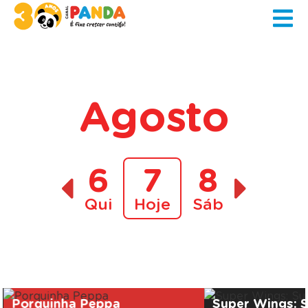
Agosto
6
7
8
Qui
Hoje
Sáb
A decorrer
Porquinha Peppa
Super Wings: 