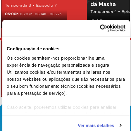
da Masha
Temporada 3 • Episódio 7
Temporada 4 • Epis
06:00h
06:07h
06:14h
06:22h
06:49h
06:33h
06:41h
09:25h
Configuração de cookies
Os cookies permitem-nos proporcionar lhe uma
experiência de navegação personalizada e segura.
Utilizamos cookies e/ou ferramentas similares nos
nossos websites ou aplicações que são necessários para
o seu bom funcionamento técnico (cookies necessários
para a prestação de serviço).
Caso aceite, poderemos utilizar cookies para analisar
informação estatística (cookies de analítica), adaptar este
serviço às suas preferências e apresentar-lhe
Ver mais detalhes
funcionalidades (cookies de personalização e