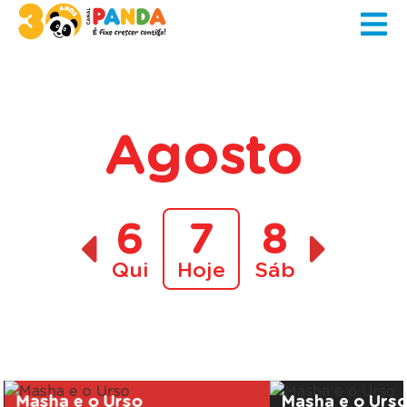
Agosto
6
7
8
Qui
Hoje
Sáb
A decorrer
Masha e o Urso
Masha e o Urs