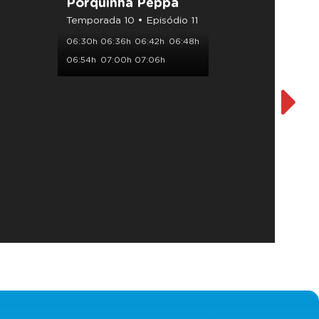
Porquinha Peppa
Mash
Temporada 10 • Episódio 11
Tempor
06:30h
06:36h
06:42h
06:48h
07:35h
06:54h
07:00h
07:06h
08:10h