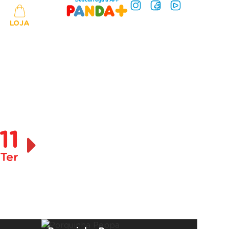
LOJA
11
Ter