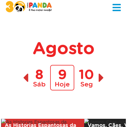
Agosto
8
9
10
Sáb
Hoje
Seg
A decorrer
As Historias Espantosas da
Vamos, Cães, 