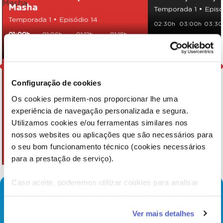
Masha
Temporada 1 • Episó
Temporada 1 • Episódio 14
02:30h
03:00h
03:30
01:00h
01:06h
01:12h
01:18h
01:30h
01:36h
01:42h
Configuração de cookies
Os cookies permitem-nos proporcionar lhe uma
experiência de navegação personalizada e segura.
Utilizamos cookies e/ou ferramentas similares nos
nossos websites ou aplicações que são necessários para
o seu bom funcionamento técnico (cookies necessários
para a prestação de serviço).
Caso aceite, poderemos utilizar cookies para analisar
informação estatística (cookies de analítica), adaptar este
serviço às suas preferências e apresentar-lhe
Ver mais detalhes
funcionalidades (cookies de personalização e