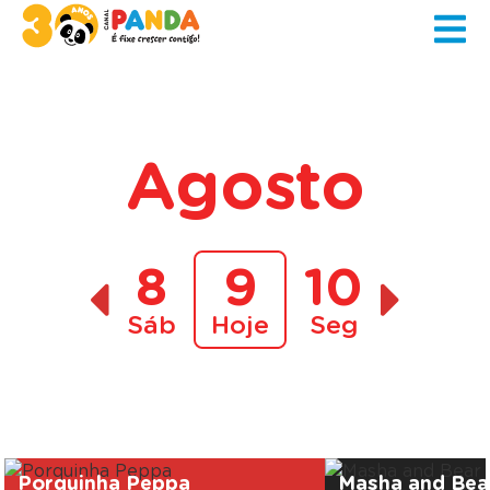
Agosto
8
9
10
Sáb
Hoje
Seg
A decorrer
Porquinha Peppa
Masha and Bea