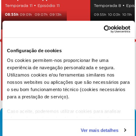
Temporada 11 • Episódio 11
Temporada 8 • Epis
08:55h
09:01h
09:07h
09:13h
09:55h
10:03h
10:11h
09:19h
09:25h
09:31h
15:00h
15:08h
15:16h
Configuração de cookies
Os cookies permitem-nos proporcionar lhe uma
experiência de navegação personalizada e segura.
Utilizamos cookies e/ou ferramentas similares nos
nossos websites ou aplicações que são necessários para
o seu bom funcionamento técnico (cookies necessários
para a prestação de serviço).
Caso aceite, poderemos utilizar cookies para analisar
informação estatística (cookies de analítica), adaptar este
serviço às suas preferências e apresentar-lhe
Ver mais detalhes
funcionalidades (cookies de personalização e