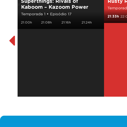
Superthings: Rivals of
Rusty R
Kaboom – Kazoom Power
Temporada
Temporada 1 • Episódio 17
21:33h
22:
21:00h
21:08h
21:16h
21:24h