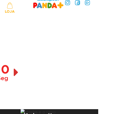
LOJA
10
Seg