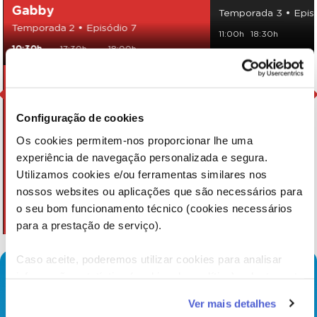
Gabby
Temporada 3 • Episó
Temporada 2 • Episódio 7
11:00h
18:30h
10:30h
17:30h
18:00h
Configuração de cookies
Os cookies permitem-nos proporcionar lhe uma
experiência de navegação personalizada e segura.
Utilizamos cookies e/ou ferramentas similares nos
nossos websites ou aplicações que são necessários para
o seu bom funcionamento técnico (cookies necessários
para a prestação de serviço).
Caso aceite, poderemos utilizar cookies para analisar
informação estatística (cookies de analítica), adaptar este
serviço às suas preferências e apresentar-lhe
Ver mais detalhes
funcionalidades (cookies de personalização e