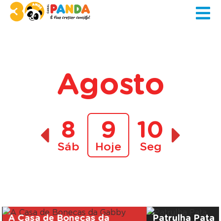
Agosto
8
9
10
Sáb
Hoje
Seg
A decorrer
A Casa de Bonecas da
Patrulha Pata