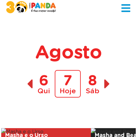
Agosto
6
7
8
Qui
Hoje
Sáb
A decorrer
Masha e o Urso
Masha and Bea