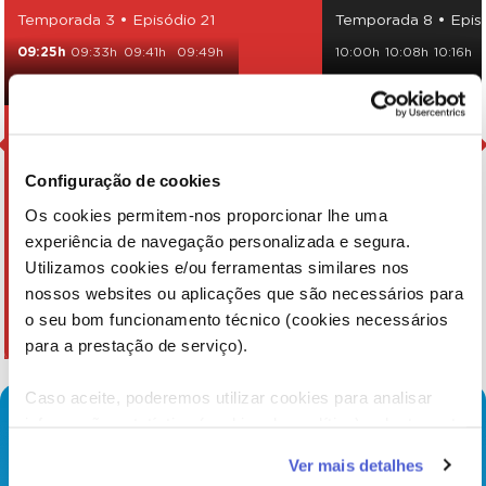
Temporada 3 • Episódio 21
Temporada 8 • Epis
09:25h
09:33h
09:41h
09:49h
10:00h
10:08h
10:16h
23:26h
23:33h
23:41h
10:35h
10:43h
10:51h
Configuração de cookies
Os cookies permitem-nos proporcionar lhe uma
experiência de navegação personalizada e segura.
Utilizamos cookies e/ou ferramentas similares nos
nossos websites ou aplicações que são necessários para
o seu bom funcionamento técnico (cookies necessários
para a prestação de serviço).
Caso aceite, poderemos utilizar cookies para analisar
informação estatística (cookies de analítica), adaptar este
serviço às suas preferências e apresentar-lhe
Ver mais detalhes
funcionalidades (cookies de personalização e