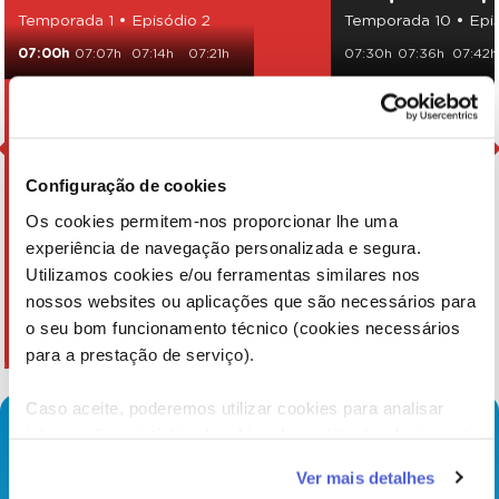
Temporada 1 • Episódio 2
Temporada 10 • Epis
07:00h
07:07h
07:14h
07:21h
07:30h
07:36h
07:42h
07:54h
Configuração de cookies
Os cookies permitem-nos proporcionar lhe uma
experiência de navegação personalizada e segura.
Utilizamos cookies e/ou ferramentas similares nos
nossos websites ou aplicações que são necessários para
o seu bom funcionamento técnico (cookies necessários
para a prestação de serviço).
Caso aceite, poderemos utilizar cookies para analisar
informação estatística (cookies de analítica), adaptar este
serviço às suas preferências e apresentar-lhe
Ver mais detalhes
funcionalidades (cookies de personalização e