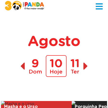
Agosto
9
10
11
Dom
Hoje
Ter
A decorrer
Masha e o Urso
Porquinha Pep