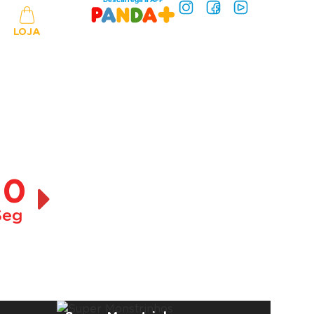
LOJA
10
Seg