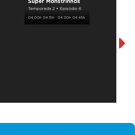
Super Monstrinhos
Supe
Temporada 2 • Episódio 6
Tempor
04:00h
04:15h
04:30h
04:45h
05:00h