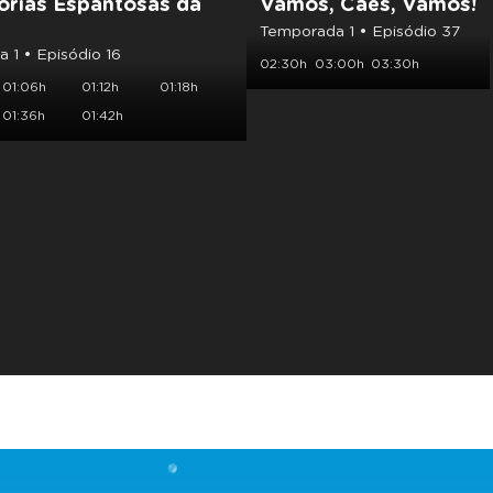
orias Espantosas da
Vamos, Cães, Vamos!
Temporada 1 • Episódio 37
 1 • Episódio 16
02:30h
03:00h
03:30h
01:06h
01:12h
01:18h
01:36h
01:42h