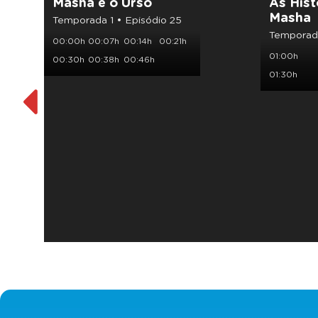
Masha e o Urso
As Hist
Masha
Temporada 1 • Episódio 25
Temporada
00:00h
00:07h
00:14h
00:21h
01:00h
00:30h
00:38h
00:46h
01:30h