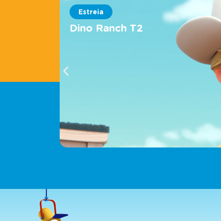
Estreia
Dino Ranch T2