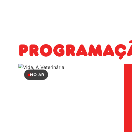
Programaç
NO AR