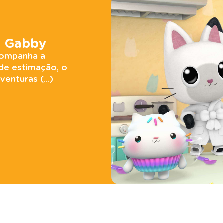
a Gabby
companha a
de estimação, o
enturas (...)