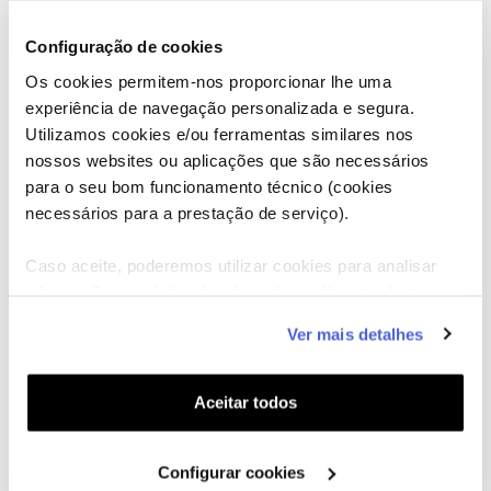
Configuração de cookies
Os cookies permitem-nos proporcionar lhe uma
experiência de navegação personalizada e segura.
Utilizamos cookies e/ou ferramentas similares nos
nossos websites ou aplicações que são necessários
para o seu bom funcionamento técnico (cookies
necessários para a prestação de serviço).
Caso aceite, poderemos utilizar cookies para analisar
informação estatística (cookies de analítica), adaptar
este serviço às suas preferências e apresentar-lhe
Ver mais detalhes
funcionalidades (cookies de personalização e
funcionalidade) e adaptar anúncios aos seus interesses
(cookies de publicidade personalizada). Pode gerir a
Aceitar todos
utilização dos cookies clicando em "
Configurar
Cookies
".
Configurar cookies
Panda