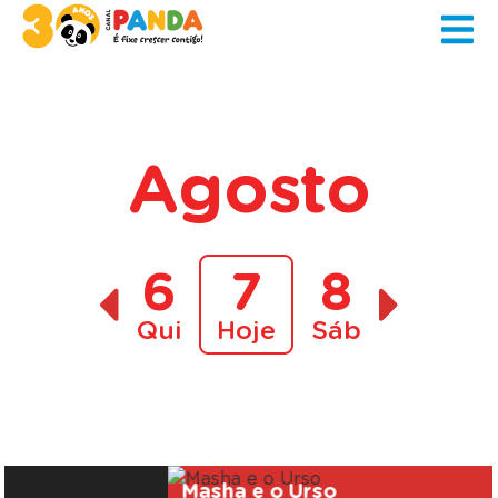
Agosto
6
7
8
Qui
Hoje
Sáb
A decorrer
Masha e o Urso