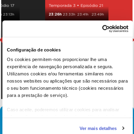
ódio 17
Temporada 3 • Episódio 21
h
23:13h
23:26h
23:33h
23:41h
23:49h
Configuração de cookies
Os cookies permitem-nos proporcionar lhe uma
experiência de navegação personalizada e segura.
Utilizamos cookies e/ou ferramentas similares nos
nossos websites ou aplicações que são necessários para
o seu bom funcionamento técnico (cookies necessários
para a prestação de serviço).
Caso aceite, poderemos utilizar cookies para analisar
informação estatística (cookies de analítica), adaptar este
serviço às suas preferências e apresentar-lhe
Ver mais detalhes
funcionalidades (cookies de personalização e