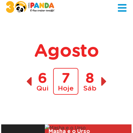
Agosto
6
7
8
Qui
Hoje
Sáb
A decorrer
Masha e o Urso