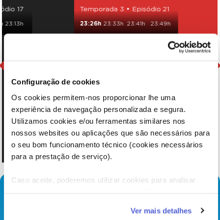
ódio 17
Temporada 3 • Episódio 21
h
23:13h
23:26h
23:33h
23:41h
23:49h
Configuração de cookies
Os cookies permitem-nos proporcionar lhe uma
experiência de navegação personalizada e segura.
Utilizamos cookies e/ou ferramentas similares nos
nossos websites ou aplicações que são necessários para
o seu bom funcionamento técnico (cookies necessários
para a prestação de serviço).
Caso aceite, poderemos utilizar cookies para analisar
informação estatística (cookies de analítica), adaptar este
serviço às suas preferências e apresentar-lhe
Ver mais detalhes
funcionalidades (cookies de personalização e