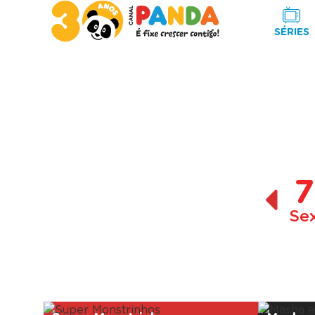
SÉRIES
7
Se
A decorrer