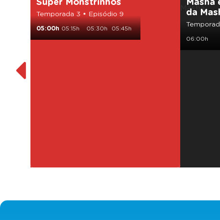
Super Monstrinhos
Masha 
da Mas
Temporada 3 • Episódio 9
Temporada
05:00h
05:15h
05:30h
05:45h
06:00h