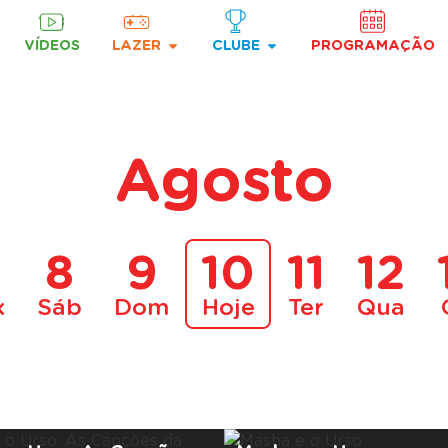
VÍDEOS
LAZER
CLUBE
PROGRAMAÇÃO
Agosto
8
9
10
11
12
x
Sáb
Dom
Hoje
Ter
Qua