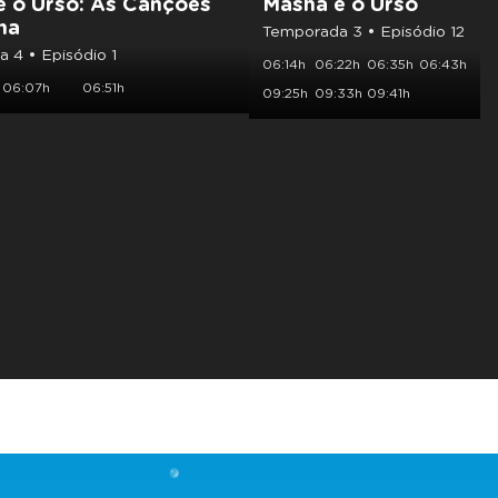
e o Urso: As Canções
Masha e o Urso
ha
Temporada 3 • Episódio 12
 4 • Episódio 1
06:14h
06:22h
06:35h
06:43h
06:07h
06:51h
09:25h
09:33h
09:41h