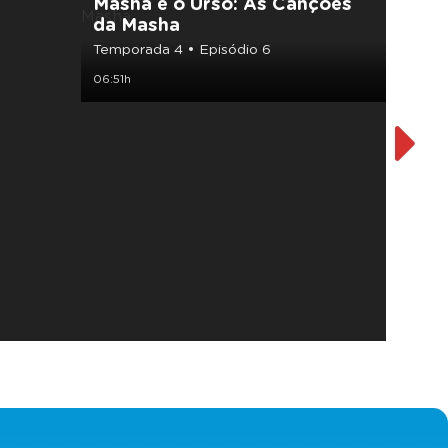
Masha e o Urso: As Canções
Masha
da Masha
Tempor
Temporada 4 • Episódio 6
07:00h
06:51h