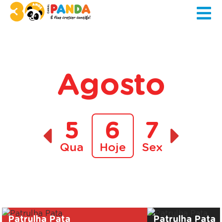
Agosto
5
6
7
Qua
Hoje
Sex
A decorrer
Patrulha Pata
Patrulha Pata