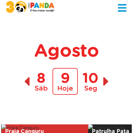
Agosto
8
9
10
Sáb
Hoje
Seg
A decorrer
Praia Canguru
Patrulha Pata