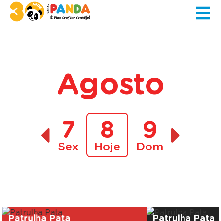
Agosto
7
8
9
Sex
Hoje
Dom
A decorrer
Patrulha Pata
Patrulha Pata